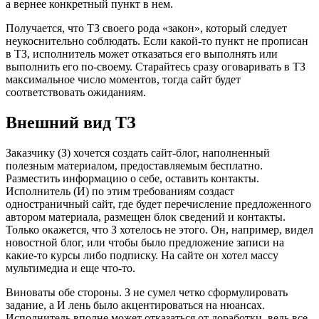
а вернее конкретный пункт в нем.
Получается, что ТЗ своего рода «закон», который следует
неукоснительно соблюдать. Если какой-то пункт не прописан
в ТЗ, исполнитель может отказаться его выполнять или
выполнить его по-своему. Старайтесь сразу оговаривать в ТЗ
максимальное число моментов, тогда сайт будет
соответствовать ожиданиям.
Внешний вид ТЗ
Заказчику (З) хочется создать сайт-блог, наполненный
полезным материалом, предоставляемым бесплатно.
Разместить информацию о себе, оставить контакты.
Исполнитель (И) по этим требованиям создаст
одностраничный сайт, где будет перечисление предложенного
автором материала, размещен блок сведений и контакты.
Только окажется, что З хотелось не этого. Он, например, видел
новостной блог, или чтобы было предложение записи на
какие-то курсы либо подписку. На сайте он хотел массу
мультимедиа и еще что-то.
Виноваты обе стороны. З не сумел четко сформулировать
задание, а И лень было акцентироваться на нюансах.
Исполнитель вполне может отказаться от доработки, ведь все