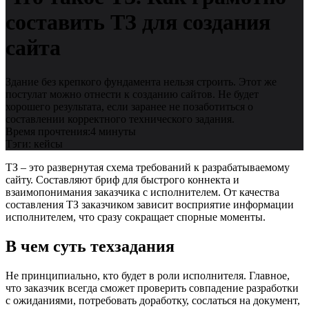
составить ТЗ для создания
сайта
Здание без крепкого фундамента нельзя строить. Этот же
постулат можно отнести к созданию сайтов. Не будет
хорошего результата, если заранее не позаботиться о
составлении корректного технического задания.
Время прочтения:
4 минуты
Тэги:
кейсы
ТЗ – это развернутая схема требований к разрабатываемому
сайту. Составляют бриф для быстрого коннекта и
взаимопонимания заказчика с исполнителем. От качества
составления ТЗ заказчиком зависит восприятие информации
исполнителем, что сразу сокращает спорные моменты.
В чем суть техзадания
Не принципиально, кто будет в роли исполнителя. Главное,
что заказчик всегда сможет проверить совпадение разработки
с ожиданиями, потребовать доработку, сослаться на документ,